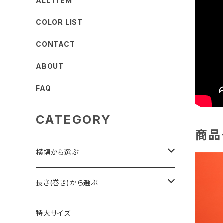
ALL ITEM
COLOR LIST
CONTACT
ABOUT
FAQ
CATEGORY
横幅から選ぶ
2.7m幅
長さ(巻き)から選ぶ
1.75m幅・1.8m幅
23m巻き
特大サイズ