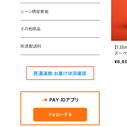
1.3m幅
11m巻き
シーン柄背景紙
0.9m幅
5.5m巻き
その他用品
2.7m巻き
別途配送料
【1.3
スー
¥6,6
西濃運輸 お届け状況確認
PAY IDアプリ
フォローする