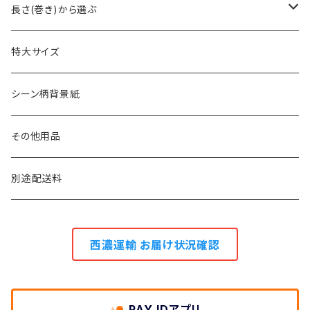
2.7m幅
長さ(巻き)から選ぶ
1.75m幅・1.8m幅
23m巻き
特大サイズ
1.3m幅
11m巻き
シーン柄背景紙
0.9m幅
5.5m巻き
その他用品
2.7m巻き
別途配送料
西濃運輸 お届け状況確認
PAY IDアプリ