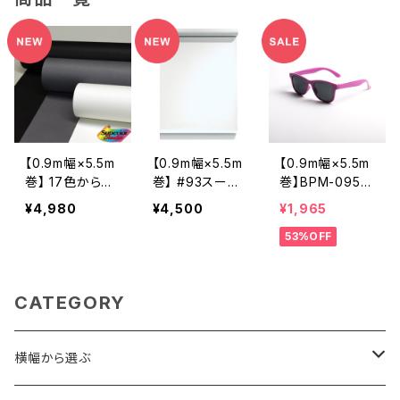
【0.9m幅×5.5m
【0.9m幅×5.5m
【0.9m幅×5.5m
巻】 17色から選
巻】 #93スーパ
巻】BPM-0955
択3本セット ス
ーホワイト×５本
全17色 スーペリ
¥4,980
¥4,500
¥1,965
ーペリア背景紙
セット スーペ
ア背景紙
53%OFF
リア背景紙
CATEGORY
横幅から選ぶ