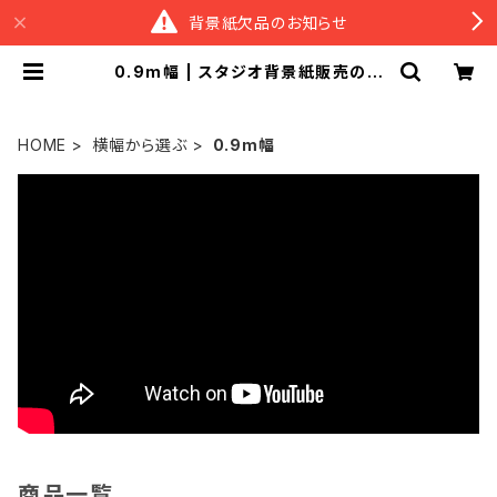
背景紙欠品のお知らせ
0.9m幅 | スタジオ背景紙販売のス
ーペリア＆M BASE店
HOME
横幅から選ぶ
0.9m幅
商品一覧