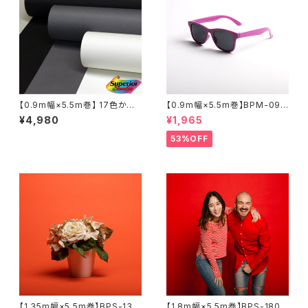
【0.9m幅×5.5m巻】 17色から
【0.9m幅×5.5m巻】BPM-095
選択3本セット スーペリア背景
5 全17色 スーペリア背景紙
¥4,980
¥1,965
紙
53%OFF
【1.35m幅×5.5m巻】BPS-130
【1.8m幅×5.5m巻】BPS-1805