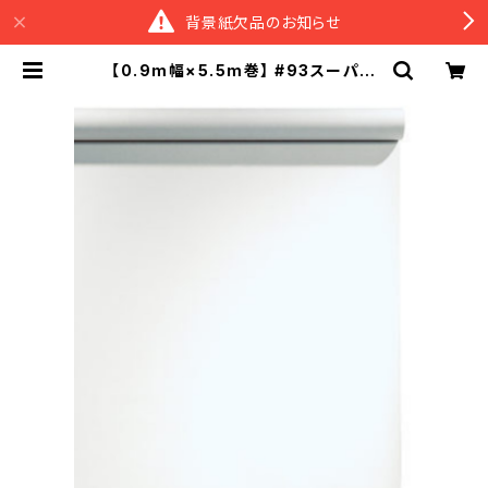
背景紙欠品のお知らせ
【0.9m幅×5.5m巻】 #93スーパー
ホワイト×５本セット スーペリア背
景紙 | スタジオ背景紙販売のスーペ
リア＆M BASE店