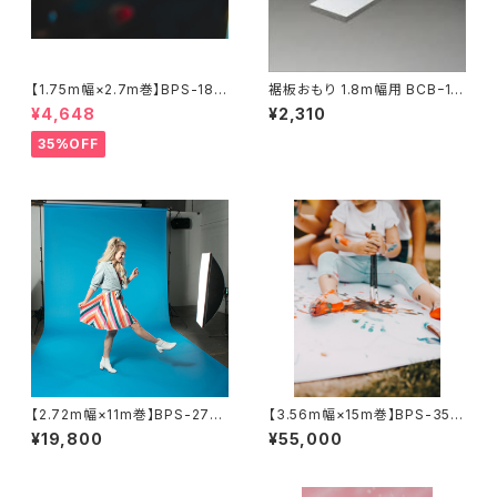
【1.75m幅×2.7m巻】BPS-180
裾板おもり 1.8m幅用 BCBｰ18
0 廃番色 スーペリア背景紙
20
¥4,648
¥2,310
35%OFF
【2.72m幅×11m巻】BPS-2711
【3.56m幅×15m巻】BPS-3515
全50色 スーペリア背景紙
全4色 スーペリア背景紙
¥19,800
¥55,000