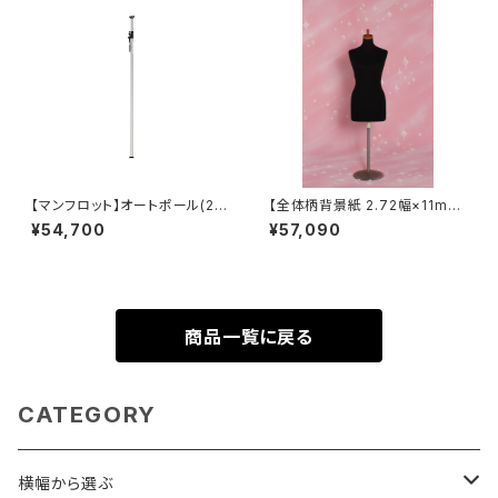
【マンフロット】オートポール(2本
【全体柄背景紙 2.72幅×11m
セット) 伸縮210㎝〜370㎝ 03
巻】 柄12種類 シーンパターン
¥54,700
¥57,090
2
商品一覧に戻る
CATEGORY
横幅から選ぶ