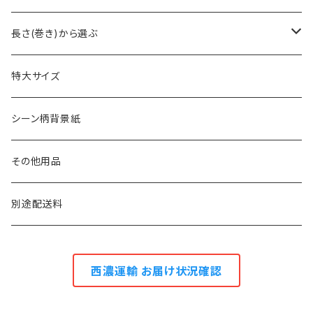
2.7m幅
長さ(巻き)から選ぶ
1.75m幅・1.8m幅
23m巻き
特大サイズ
1.3m幅
11m巻き
シーン柄背景紙
0.9m幅
5.5m巻き
その他用品
2.7m巻き
別途配送料
西濃運輸 お届け状況確認