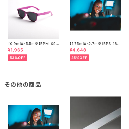
【0.9m幅×5.5m巻】BPM-095
【1.75m幅×2.7m巻】BPS-180
5 全17色 スーペリア背景紙
0 廃番色 スーペリア背景紙
¥1,965
¥4,648
53%OFF
35%OFF
その他の商品