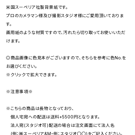
米国スーペリア社製背景紙です。
プロのカメラマン様及び撮影スタジオ様にご愛用頂いておりま
す。
画用紙のような材質ですので、汚れたら切り取ってお使いいただ
けます。
◎商品画像に色見本がございますので、そちらを参考に色No.を
お選びください。
※クリックで拡大できます。
※注意事項※
※こちらの商品は長物となっており、
個人宅宛への配送は送料+5500円となります。
法人宛(スタジオ可)配送の場合は注文画面にて法人名
(例：㈱スーペリア&M・例：スタジオ〇〇)をご記入ください。