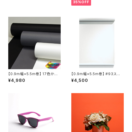
35%OFF
【0.9m幅×5.5m巻】 17色から
【0.9m幅×5.5m巻】 #93スー
選択3本セット スーペリア背景
パーホワイト×５本セット スー
¥4,980
¥4,500
紙
ペリア背景紙