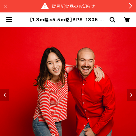
背景紙欠品のお知らせ
【1.8m幅×5.5m巻】BPS-1805 全1
7色 スーペリア背景紙 | スタジオ
背景紙販売のスーペリア＆M BASE
店