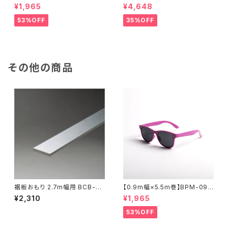
5 全17色 スーペリア背景紙
0 廃番色 スーペリア背景紙
¥1,965
¥4,648
53%OFF
35%OFF
その他の商品
裾板おもり 2.7m幅用 BCB-27
【0.9m幅×5.5m巻】BPM-095
30
5 全17色 スーペリア背景紙
¥2,310
¥1,965
53%OFF