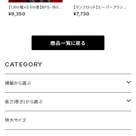
【1.8m幅×5.5m巻】BPS-1805
【マンフロット】スーパークランプ
全17色 スーペリア背景紙
035
¥9,350
¥7,730
商品一覧に戻る
CATEGORY
横幅から選ぶ
2.7m幅
長さ(巻き)から選ぶ
1.75m幅・1.8m幅
23m巻き
特大サイズ