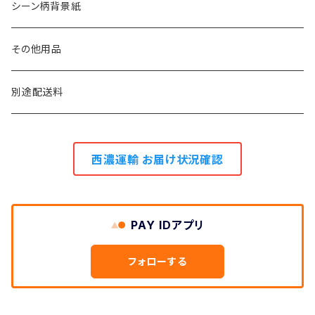
1.3m幅
11m巻き
シーン柄背景紙
0.9m幅
5.5m巻き
その他用品
2.7m巻き
別途配送料
西濃運輸 お届け状況確認
PAY IDアプリ
フォローする