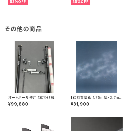
53%OFF
35%OFF
その他の商品
オートポール使用 1本掛け撮影
【絵柄背景紙 1.75m幅×2.7m
セット(背景紙付き)
巻】柄18種類 シーンペイントB
¥99,880
¥31,900
サイズ