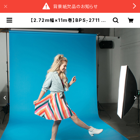
背景紙欠品のお知らせ
【2.72m幅×11m巻】BPS-2711 全5
0色 スーペリア背景紙 | スタジオ
背景紙販売のスーペリア＆M BASE
店