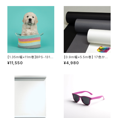
【1.35m幅×11m巻】BPS-1311
【0.9m幅×5.5m巻】 17色から
全50色 スーペリア背景紙
選択3本セット スーペリア背景
¥11,550
¥4,980
紙