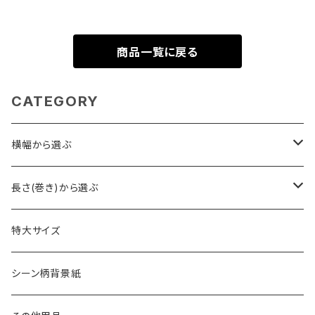
商品一覧に戻る
CATEGORY
横幅から選ぶ
2.7m幅
長さ(巻き)から選ぶ
1.75m幅・1.8m幅
23m巻き
特大サイズ
1.3m幅
11m巻き
シーン柄背景紙