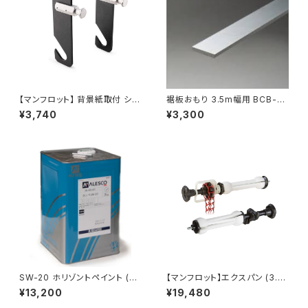
【マンフロット】 背景紙取付 シン
裾板おもり 3.5m幅用 BCB-3
グルフック 059
035
¥3,740
¥3,300
SW-20 ホリゾントペイント (白)
【マンフロット】エクスパン (3.5
20kg
mメタルチェーン付) 046MC
¥13,200
¥19,480