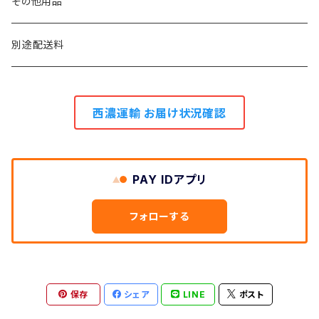
0.9m幅
5.5m巻き
その他用品
2.7m巻き
別途配送料
西濃運輸 お届け状況確認
PAY IDアプリ
フォローする
保存
シェア
LINE
ポスト