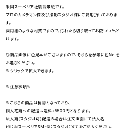
米国スーペリア社製背景紙です。
プロのカメラマン様及び撮影スタジオ様にご愛用頂いておりま
す。
画用紙のような材質ですので、汚れたら切り取ってお使いいただ
けます。
◎商品画像に色見本がございますので、そちらを参考に色No.を
お選びください。
※クリックで拡大できます。
※注意事項※
※こちらの商品は長物となっており、
個人宅宛への配送は送料+5500円となります。
法人宛(スタジオ可)配送の場合は注文画面にて法人名
(例：㈱スーペリア&M・例：スタジオ〇〇)をご記入ください。