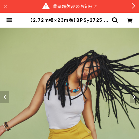
背景紙欠品のお知らせ
【2.72m幅×23m巻】BPS-2725 全
50色 スーペリア背景紙 | スタジオ
背景紙販売のスーペリア＆M BASE
店