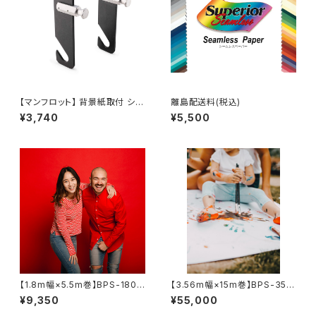
【マンフロット】 背景紙取付 シン
離島配送料(税込)
グルフック 059
¥3,740
¥5,500
【1.8m幅×5.5m巻】BPS-1805
【3.56m幅×15m巻】BPS-3515
全17色 スーペリア背景紙
全4色 スーペリア背景紙
¥9,350
¥55,000