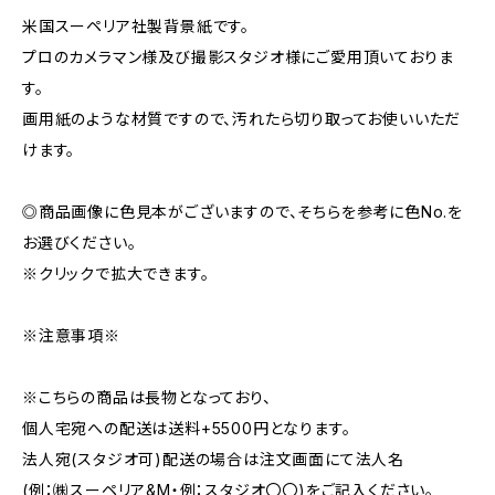
米国スーペリア社製背景紙です。
プロのカメラマン様及び撮影スタジオ様にご愛用頂いておりま
す。
画用紙のような材質ですので、汚れたら切り取ってお使いいただ
けます。
◎商品画像に色見本がございますので、そちらを参考に色No.を
お選びください。
※クリックで拡大できます。
※注意事項※
※こちらの商品は長物となっており、
個人宅宛への配送は送料+5500円となります。
法人宛(スタジオ可)配送の場合は注文画面にて法人名
(例：㈱スーペリア&M・例：スタジオ〇〇)をご記入ください。