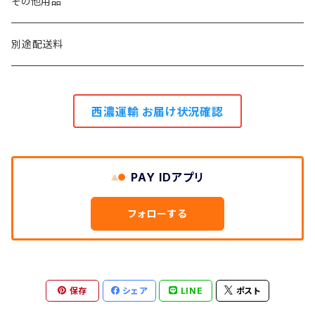
0.9m幅
5.5m巻き
その他用品
2.7m巻き
別途配送料
西濃運輸 お届け状況確認
PAY IDアプリ
フォローする
保存
シェア
LINE
ポスト