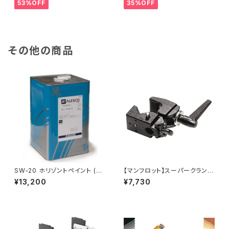
53%OFF
35%OFF
その他の商品
SW-20 ホリゾントペイント (白)
【マンフロット】スーパークランプ
20kg
035
¥13,200
¥7,730