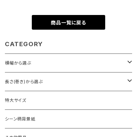
商品一覧に戻る
CATEGORY
横幅から選ぶ
2.7m幅
長さ(巻き)から選ぶ
1.75m幅・1.8m幅
23m巻き
特大サイズ
1.3m幅
11m巻き
シーン柄背景紙