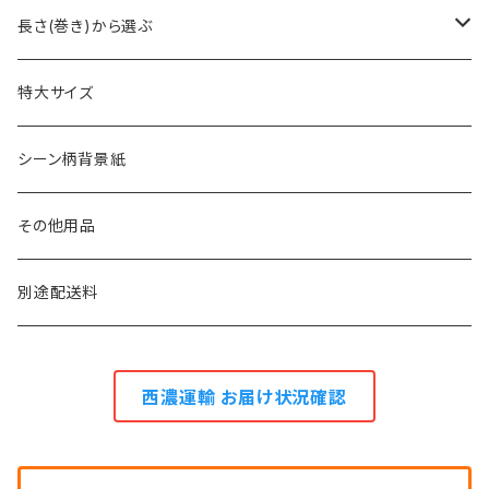
2.7m幅
長さ(巻き)から選ぶ
1.75m幅・1.8m幅
23m巻き
特大サイズ
1.3m幅
11m巻き
シーン柄背景紙
0.9m幅
5.5m巻き
その他用品
2.7m巻き
別途配送料
西濃運輸 お届け状況確認