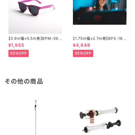
【0.9m幅×5.5m巻】BPM-095
【1.75m幅×2.7m巻】BPS-180
5 全17色 スーペリア背景紙
0 廃番色 スーペリア背景紙
¥1,965
¥4,648
53%OFF
35%OFF
その他の商品