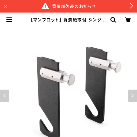
背景紙欠品のお知らせ
【マンフロット】 背景紙取付 シングル
フック 059 | スタジオ背景紙販売の
スーペリア＆M BASE店