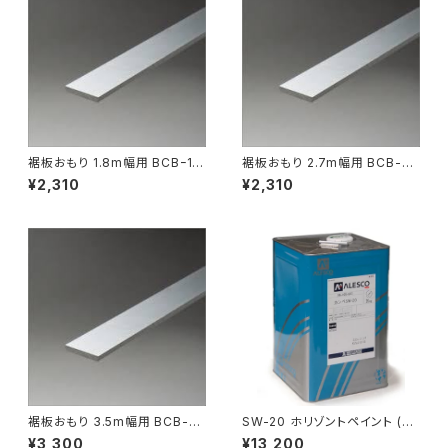
裾板おもり 1.8m幅用 BCBｰ18
裾板おもり 2.7m幅用 BCB-27
20
30
¥2,310
¥2,310
裾板おもり 3.5m幅用 BCB-3
SW-20 ホリゾントペイント (白)
035
20kg
¥3,300
¥13,200