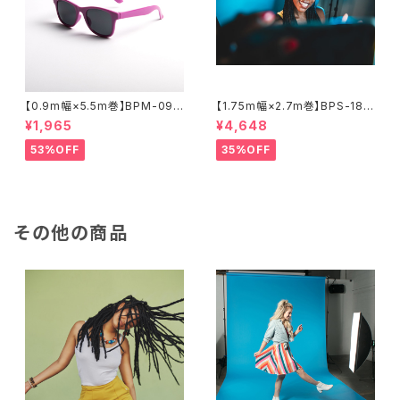
【0.9m幅×5.5m巻】BPM-095
【1.75m幅×2.7m巻】BPS-180
5 全17色 スーペリア背景紙
0 廃番色 スーペリア背景紙
¥1,965
¥4,648
53%OFF
35%OFF
その他の商品