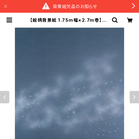
背景紙欠品のお知らせ
【絵柄背景紙 1.75m幅×2.7m巻】柄1
8種類 シーンペイントBサイズ | スタ
ジオ背景紙販売のスーペリア＆M BA
SE店