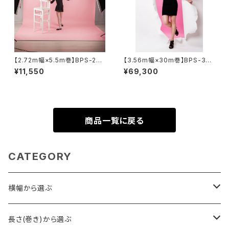
【2.72m幅×5.5m巻】BPS-270
【3.56m幅×30m巻】BPS-353
5 全50色 スーペリア背景紙
0 全4色 スーペリア背景紙
¥11,550
¥69,300
商品一覧に戻る
CATEGORY
横幅から選ぶ
2.7m幅
長さ(巻き)から選ぶ